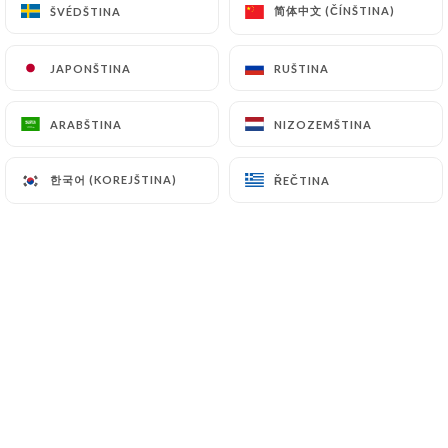
简体中文 (ČÍNŠTINA)
简体中文 (ČÍNŠTINA)
ŠVÉDŠTINA
ŠVÉDŠTINA
JAPONŠTINA
JAPONŠTINA
RUŠTINA
RUŠTINA
Le restaurant O’Staff à Nice propose
une cuisine traditionnelle, de type
ARABŠTINA
ARABŠTINA
NIZOZEMŠTINA
NIZOZEMŠTINA
brasserie, avec une carte qui se
rapproche de celle d’une trattoria
한국어 (KOREJŠTINA)
한국어 (KOREJŠTINA)
ŘEČTINA
ŘEČTINA
italienne. Nous sommes l’un des rares
restaurants dans le Centre Ville de Nice
a être ouvert les dimanches à midi. Le
restaurant est aussi ouvert pour le
petit déjeuner et on vous sert des
encas tout au long de la journée. De
plus, l’été, un choix de plats variés peut
vous être servi à tout heure.