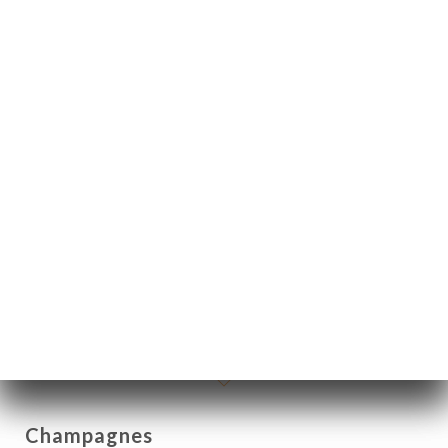
Vins
Var
Rouge, blanc, rosé
12cl
50cl
1L
4.50€
14.00€
20.00€
Prosecco
12cl
75cl
6.00€
25.00€
Champagnes