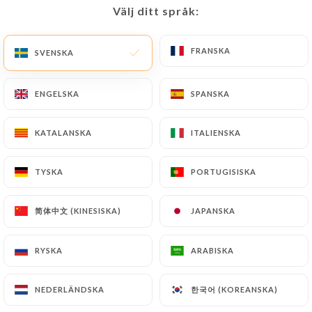
Desserts
Välj ditt språk:
Välj ditt språk:
Café gourmand
FRANSKA
FRANSKA
SVENSKA
SVENSKA
8.00€
Panna cotta
ENGELSKA
ENGELSKA
SPANSKA
SPANSKA
9.00€
KATALANSKA
KATALANSKA
ITALIENSKA
ITALIENSKA
Glaces (la boule)
3.00€
TYSKA
TYSKA
PORTUGISISKA
PORTUGISISKA
Tarte au citron
简体中文 (KINESISKA)
简体中文 (KINESISKA)
JAPANSKA
JAPANSKA
9.00€
RYSKA
RYSKA
ARABISKA
ARABISKA
Tarte fine aux pommes
Et sa glace vanille
한국어 (KOREANSKA)
한국어 (KOREANSKA)
NEDERLÄNDSKA
NEDERLÄNDSKA
9.00€