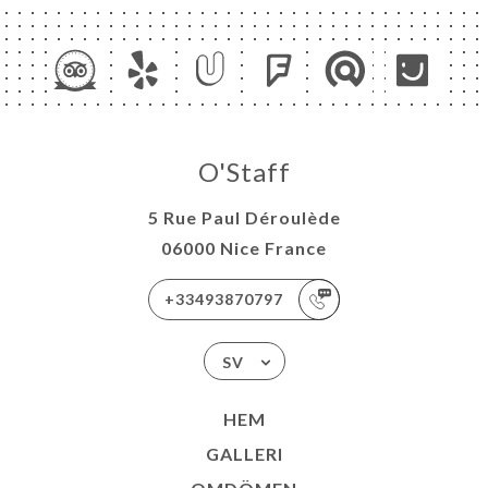
O'Staff
5 Rue Paul Déroulède
06000 Nice France
+33493870797
SV
HEM
GALLERI