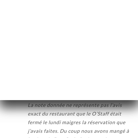
recommande ce restaurant !
ART
03/11/2021
•
07:41
VIEREN
Viviane E. bewertete
ERIE
V
5/5
RTUNG
Sympa, très bon. On s'est régalé. On
NÜ
reviendra.
TAKT
29/10/2021
•
11:46
Freddy R. bewertete
F
1/5
La note donnée ne représente pas l’avis
exact du restaurant que le O’Staff était
fermé le lundi maigres la réservation que
j’avais faites. Du coup nous avons mangé à