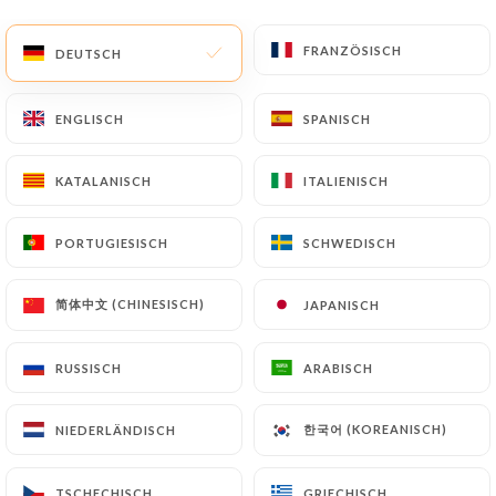
DE
MENÜ
FRANZÖSISCH
FRANZÖSISCH
DEUTSCH
DEUTSCH
ENGLISCH
ENGLISCH
SPANISCH
SPANISCH
KATALANISCH
KATALANISCH
ITALIENISCH
ITALIENISCH
/
START
BEWERTUNGEN
Bewertungen
PORTUGIESISCH
PORTUGIESISCH
SCHWEDISCH
SCHWEDISCH
简体中文 (CHINESISCH)
简体中文 (CHINESISCH)
JAPANISCH
JAPANISCH
RUSSISCH
RUSSISCH
ARABISCH
ARABISCH
6 Bewertungen auf Uniiti
3 / 5
한국어 (KOREANISCH)
한국어 (KOREANISCH)
NIEDERLÄNDISCH
NIEDERLÄNDISCH
100% echte, überprüfte Bewertungen.
TSCHECHISCH
TSCHECHISCH
GRIECHISCH
GRIECHISCH