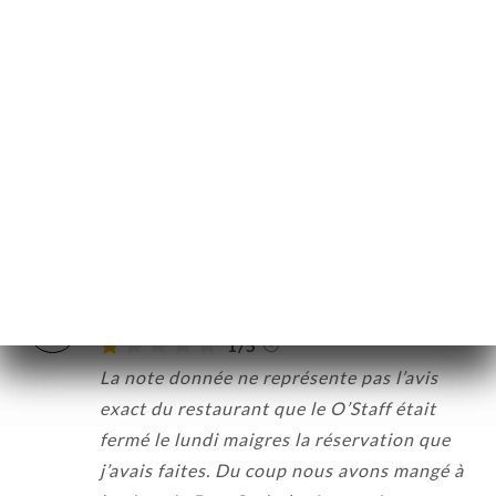
recommande ce restaurant !
页
03/11/2021
•
07:41
订
库
Viviane E. 已评分
V
价
5/5
单
Sympa, très bon. On s'est régalé. On
系
reviendra.
29/10/2021
•
11:46
Freddy R. 已评分
F
1/5
La note donnée ne représente pas l’avis
exact du restaurant que le O’Staff était
fermé le lundi maigres la réservation que
j’avais faites. Du coup nous avons mangé à