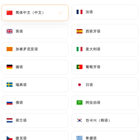
菜单
ZH
法语
法语
简体中文（中文）
简体中文（中文）
英语
英语
西班牙语
西班牙语
加泰罗尼亚语
加泰罗尼亚语
意大利语
意大利语
/
主页
评价
德语
德语
葡萄牙语
葡萄牙语
评价
瑞典语
瑞典语
日语
日语
俄语
俄语
阿拉伯语
阿拉伯语
6 Uniiti 评论
3 / 5
荷兰语
荷兰语
한국어（韩语）
한국어（韩语）
评论已核实，100% 真实。
捷克语
捷克语
希腊语
希腊语