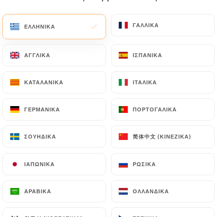
EL
ΜΕΝΟΎ
ΓΑΛΛΙΚΆ
ΓΑΛΛΙΚΆ
ΕΛΛΗΝΙΚΆ
ΕΛΛΗΝΙΚΆ
ΑΓΓΛΙΚΆ
ΑΓΓΛΙΚΆ
ΙΣΠΑΝΙΚΆ
ΙΣΠΑΝΙΚΆ
ΚΑΤΑΛΑΝΙΚΆ
ΚΑΤΑΛΑΝΙΚΆ
ΙΤΑΛΙΚΆ
ΙΤΑΛΙΚΆ
/
ΑΡΧΙΚΉ
ΕΠΑΦΉ
Επαφή
ΓΕΡΜΑΝΙΚΆ
ΓΕΡΜΑΝΙΚΆ
ΠΟΡΤΟΓΑΛΙΚΆ
ΠΟΡΤΟΓΑΛΙΚΆ
简体中文 (ΚΙΝΈΖΙΚΑ)
简体中文 (ΚΙΝΈΖΙΚΑ)
ΣΟΥΗΔΙΚΆ
ΣΟΥΗΔΙΚΆ
ΙΑΠΩΝΙΚΆ
ΙΑΠΩΝΙΚΆ
ΡΩΣΙΚΆ
ΡΩΣΙΚΆ
ΑΡΑΒΙΚΆ
ΑΡΑΒΙΚΆ
ΟΛΛΑΝΔΙΚΆ
ΟΛΛΑΝΔΙΚΆ
O'Staff