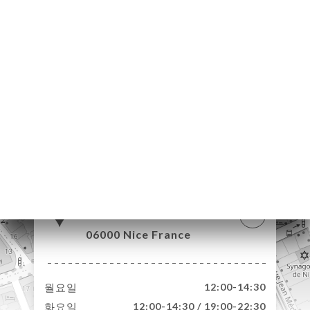
약
기
러
뷰
뉴
락
5 Rue Paul
Déroulède
06000 Nice France
월요일
12:00-14:30
화요일
12:00-14:30 / 19:00-22:30