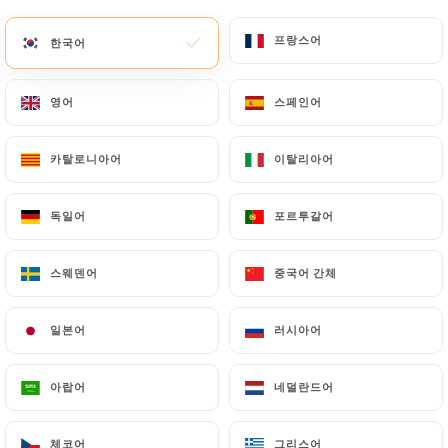
메뉴
KO
프랑스어
프랑스어
한국어
한국어
영어
영어
스페인어
스페인어
카탈로니아어
카탈로니아어
이탈리아어
이탈리아어
/
홈
연락처
연락처
독일어
독일어
포르투갈어
포르투갈어
스웨덴어
스웨덴어
중국어 간체
중국어 간체
일본어
일본어
러시아어
러시아어
아랍어
아랍어
네덜란드어
네덜란드어
O'Staff
체코어
체코어
그리스어
그리스어