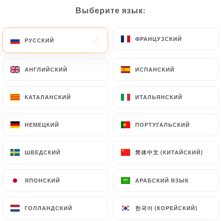
Выберите язык:
Выберите язык:
RU
МЕНЮ
ФРАНЦУЗСКИЙ
ФРАНЦУЗСКИЙ
РУССКИЙ
РУССКИЙ
АНГЛИЙСКИЙ
АНГЛИЙСКИЙ
ИСПАНСКИЙ
ИСПАНСКИЙ
/
ГЛАВНАЯ СТРАНИЦА
СВЯЗАТЬСЯ С НАМИ
КАТАЛАНСКИЙ
КАТАЛАНСКИЙ
ИТАЛЬЯНСКИЙ
ИТАЛЬЯНСКИЙ
Связаться С Нами
НЕМЕЦКИЙ
НЕМЕЦКИЙ
ПОРТУГАЛЬСКИЙ
ПОРТУГАЛЬСКИЙ
简体中文 (КИТАЙСКИЙ)
简体中文 (КИТАЙСКИЙ)
ШВЕДСКИЙ
ШВЕДСКИЙ
ЯПОНСКИЙ
ЯПОНСКИЙ
АРАБСКИЙ ЯЗЫК
АРАБСКИЙ ЯЗЫК
O'Staff
한국어 (КОРЕЙСКИЙ)
한국어 (КОРЕЙСКИЙ)
ГОЛЛАНДСКИЙ
ГОЛЛАНДСКИЙ